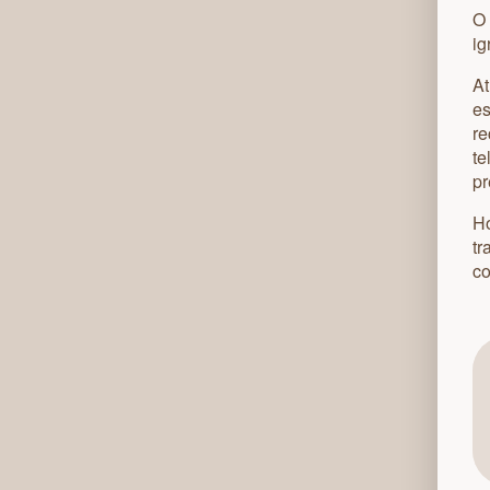
O 
ig
A
es
re
te
pr
H
tr
co