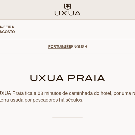
A-FEIRA
 AGOSTO
uxua maré
PORTUGUÊS
ENGLISH
vida restaurante & bar
UXUA PRAIA
uxua praia
XUA Praia fica a 08 minutos de caminhada do hotel, por uma r
terra usada por pescadores há séculos.
uxua vida wellness
fitness