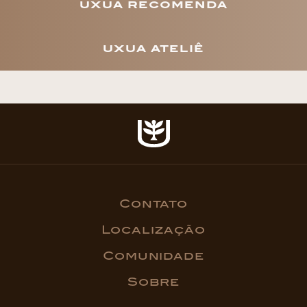
uxua recomenda
uxua ateliê
Contato
Localização
Comunidade
Sobre