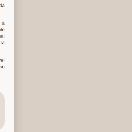
 da
 à
nte
nal
ara
el
sso