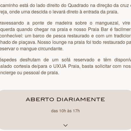
descubra trancoso
caminho está do lado direito do Quadrado na direção da cruz
reja, onde uma descida o levará direto à entrada da praia.
uxua recomenda
travessando a ponte de madeira sobre o manguezal, vire
querda quando chegar na praia e nosso Praia Bar é facilme
conhecível: um barco de pesca restaurado e com um tradicio
uxua ateliê
lhado de piaçava. Nosso lounge na praia foi todo restaurado p
eservar o mangue circundante.
óspedes desfrutam de um sofá reservado e têm disponív
aslado cortesia de/para o UXUA Praia, basta solicitar com no
ncierge ou pessoal de praia.
ABERTO DIARIAMENTE
das 10h às 17h